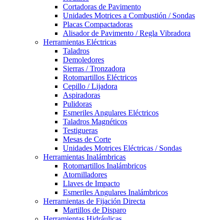
Cortadoras de Pavimento
Unidades Motrices a Combustión / Sondas
Placas Compactadoras
Alisador de Pavimento / Regla Vibradora
Herramientas Eléctricas
Taladros
Demoledores
Sierras / Tronzadora
Rotomartillos Eléctricos
Cepillo / Lijadora
Aspiradoras
Pulidoras
Esmeriles Angulares Eléctricos
Taladros Magnéticos
Testigueras
Mesas de Corte
Unidades Motrices Eléctricas / Sondas
Herramientas Inalámbricas
Rotomartillos Inalámbricos
Atornilladores
Llaves de Impacto
Esmeriles Angulares Inalámbricos
Herramientas de Fijación Directa
Martillos de Disparo
Herramientas Hidráulicas