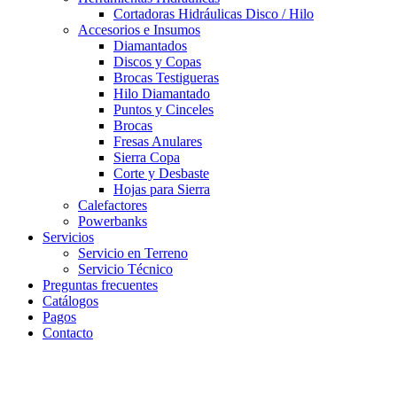
Cortadoras Hidráulicas Disco / Hilo
Accesorios e Insumos
Diamantados
Discos y Copas
Brocas Testigueras
Hilo Diamantado
Puntos y Cinceles
Brocas
Fresas Anulares
Sierra Copa
Corte y Desbaste
Hojas para Sierra
Calefactores
Powerbanks
Servicios
Servicio en Terreno
Servicio Técnico
Preguntas frecuentes
Catálogos
Pagos
Contacto