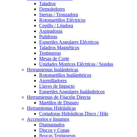
Taladros
Demoledores
Sierras / Tronzadora
Rotomartillos Eléctricos
Cepillo / Lijadora
Aspiradoras
Pulidoras
Esmeriles Angulares Eléctricos
Taladros Magnéticos
Testigueras
Mesas de Corte
Unidades Motrices Eléctricas / Sondas
Herramientas Inalámbricas
Rotomartillos Inalámbricos
Atornilladores
Llaves de Impacto
Esmeriles Angulares Inalámbricos
Herramientas de Fijación Directa
Martillos de Disparo
Herramientas Hidráulicas
Cortadoras Hidráulicas Disco / Hilo
Accesorios e Insumos
Diamantados
Discos y Copas
Brocas Testigueras