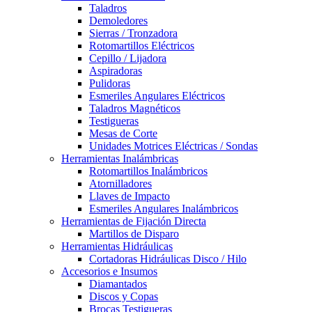
Taladros
Demoledores
Sierras / Tronzadora
Rotomartillos Eléctricos
Cepillo / Lijadora
Aspiradoras
Pulidoras
Esmeriles Angulares Eléctricos
Taladros Magnéticos
Testigueras
Mesas de Corte
Unidades Motrices Eléctricas / Sondas
Herramientas Inalámbricas
Rotomartillos Inalámbricos
Atornilladores
Llaves de Impacto
Esmeriles Angulares Inalámbricos
Herramientas de Fijación Directa
Martillos de Disparo
Herramientas Hidráulicas
Cortadoras Hidráulicas Disco / Hilo
Accesorios e Insumos
Diamantados
Discos y Copas
Brocas Testigueras