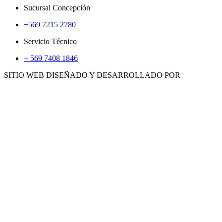
Sucursal Concepción
+569 7215 2780
Servicio Técnico
+ 569 7408 1846
SITIO WEB DISEÑADO Y DESARROLLADO POR
WWW.CONCEMARKETING.CL
HERRAMIENTAS
ACCS. E INSUMOS
GENERADORES
CALEFACTORES