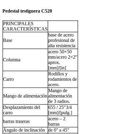
Pedestal testiguera C520
PRINCIPALES
CARACTERÍSTICAS
base de acero
Base
profesional de
alta resistencia
acero 50×50
mm/acero 2×2″
Columna
aprox.
[mm]/[in]
Rodillos y
Carro
rodamientos de
acero.
Mango de
Mango de alimentación
alimentación
de 3 radios.
Desplazamiento del
655 / 25″3/4
carro
[mm]/[pulg.]
acero – 2
barras traseras
barras
Ángulo de inclinación
de 0° a 45°