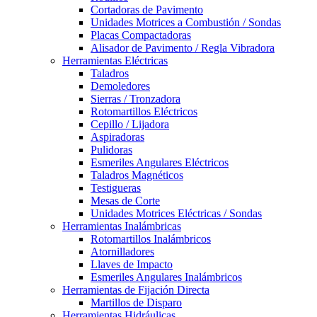
Cortadoras de Pavimento
Unidades Motrices a Combustión / Sondas
Placas Compactadoras
Alisador de Pavimento / Regla Vibradora
Herramientas Eléctricas
Taladros
Demoledores
Sierras / Tronzadora
Rotomartillos Eléctricos
Cepillo / Lijadora
Aspiradoras
Pulidoras
Esmeriles Angulares Eléctricos
Taladros Magnéticos
Testigueras
Mesas de Corte
Unidades Motrices Eléctricas / Sondas
Herramientas Inalámbricas
Rotomartillos Inalámbricos
Atornilladores
Llaves de Impacto
Esmeriles Angulares Inalámbricos
Herramientas de Fijación Directa
Martillos de Disparo
Herramientas Hidráulicas