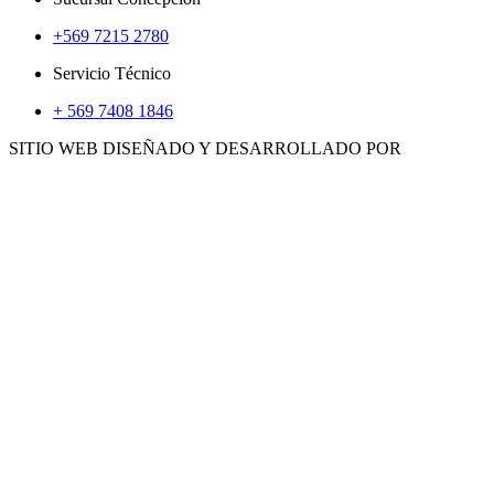
+569 7215 2780
Servicio Técnico
+ 569 7408 1846
SITIO WEB DISEÑADO Y DESARROLLADO POR
WWW.CONCEMARKETING.CL
HERRAMIENTAS
ACCS. E INSUMOS
GENERADORES
CALEFACTORES