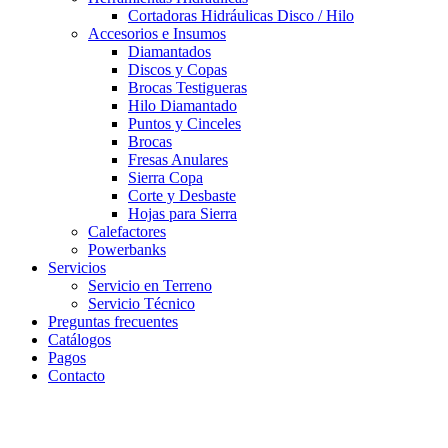
Cortadoras Hidráulicas Disco / Hilo
Accesorios e Insumos
Diamantados
Discos y Copas
Brocas Testigueras
Hilo Diamantado
Puntos y Cinceles
Brocas
Fresas Anulares
Sierra Copa
Corte y Desbaste
Hojas para Sierra
Calefactores
Powerbanks
Servicios
Servicio en Terreno
Servicio Técnico
Preguntas frecuentes
Catálogos
Pagos
Contacto