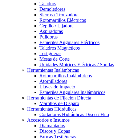
Taladros
Demoledores
Sierras / Tronzadora
Rotomartillos Eléctricos
Cepillo / Lijadora
Aspiradoras
Pulidoras
Esmeriles Angulares Eléctricos
Taladros Magnéticos
Testigueras
Mesas de Corte
Unidades Motrices Eléctricas / Sondas
Herramientas Inalámbricas
Rotomartillos Inalámbricos
Atornilladores
Llaves de Impacto
Esmeriles Angulares Inalámbricos
Herramientas de Fijación Directa
Martillos de Disparo
Herramientas Hidráulicas
Cortadoras Hidráulicas Disco / Hilo
Accesorios e Insumos
Diamantados
Discos y Copas
Brocas Testigueras