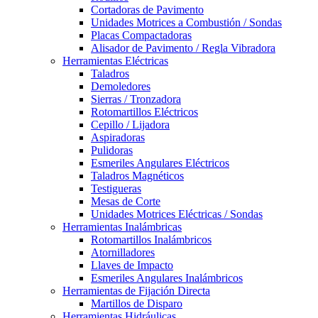
Cortadoras de Pavimento
Unidades Motrices a Combustión / Sondas
Placas Compactadoras
Alisador de Pavimento / Regla Vibradora
Herramientas Eléctricas
Taladros
Demoledores
Sierras / Tronzadora
Rotomartillos Eléctricos
Cepillo / Lijadora
Aspiradoras
Pulidoras
Esmeriles Angulares Eléctricos
Taladros Magnéticos
Testigueras
Mesas de Corte
Unidades Motrices Eléctricas / Sondas
Herramientas Inalámbricas
Rotomartillos Inalámbricos
Atornilladores
Llaves de Impacto
Esmeriles Angulares Inalámbricos
Herramientas de Fijación Directa
Martillos de Disparo
Herramientas Hidráulicas