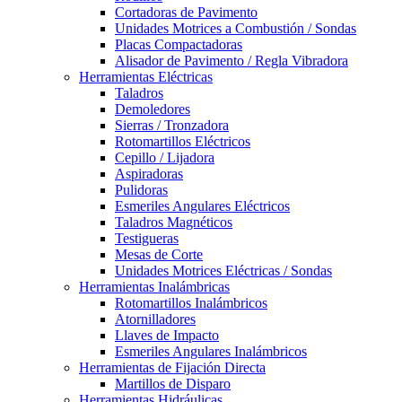
Cortadoras de Pavimento
Unidades Motrices a Combustión / Sondas
Placas Compactadoras
Alisador de Pavimento / Regla Vibradora
Herramientas Eléctricas
Taladros
Demoledores
Sierras / Tronzadora
Rotomartillos Eléctricos
Cepillo / Lijadora
Aspiradoras
Pulidoras
Esmeriles Angulares Eléctricos
Taladros Magnéticos
Testigueras
Mesas de Corte
Unidades Motrices Eléctricas / Sondas
Herramientas Inalámbricas
Rotomartillos Inalámbricos
Atornilladores
Llaves de Impacto
Esmeriles Angulares Inalámbricos
Herramientas de Fijación Directa
Martillos de Disparo
Herramientas Hidráulicas