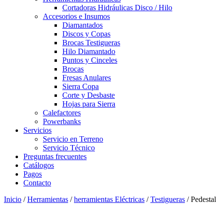
Cortadoras Hidráulicas Disco / Hilo
Accesorios e Insumos
Diamantados
Discos y Copas
Brocas Testigueras
Hilo Diamantado
Puntos y Cinceles
Brocas
Fresas Anulares
Sierra Copa
Corte y Desbaste
Hojas para Sierra
Calefactores
Powerbanks
Servicios
Servicio en Terreno
Servicio Técnico
Preguntas frecuentes
Catálogos
Pagos
Contacto
Inicio
/
Herramientas
/
herramientas Eléctricas
/
Testigueras
/ Pedestal