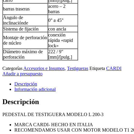
carro
[mm]/[pulg.]
acero – 2
barras traseras
barras
Ángulo de
0° a 45°
inclinaciónde
Sistema de fijación
con ancla
conexión
Montaje de perforación
rápida «rapid
de núcleo
lock»
Diámetro máximo de
222 / 9″
perforación
[mm]/[pulg.]
Categorías
Accesorios e Insumos
,
Testigueras
Etiqueta
CARDI
Añadir a presupuesto
Descripción
Información adicional
Descripción
PEDESTAL DE TESTIGUERA MODELO L 200-3
MARCA CARDI- HECHO EN ITALIA
RECOMENDAMOS USAR CON MOTOR MODELO T1 20