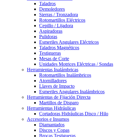
Taladros
Demoledores
Sierras / Tronzadora
Rotomartillos Eléctricos
Cepillo / Lijadora
Aspiradoras
Pulidoras
Esmeriles Angulares Eléctricos
Taladros Magnéticos
Testigueras
Mesas de Corte
Unidades Motrices Eléctricas / Sondas
Herramientas Inalámbricas
Rotomartillos Inalámbricos
Atornilladores
Llaves de Impacto
Esmeriles Angulares Inalámbricos
Herramientas de Fijación Directa
Martillos de Disparo
Herramientas Hidráulicas
Cortadoras Hidráulicas Disco / Hilo
Accesorios e Insumos
Diamantados
Discos y Copas
Brocas Testigueras