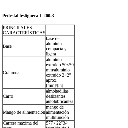
Pedestal testiguera L 200-3
PRINCIPALES
CARACTERÍSTICAS
base de
aluminio
Base
compacta y
ligera
aluminio
extruido 50×50
mm/aluminio
Columna
extruido 2×2″
aprox.
[mm]/[in]
almohadillas
Carro
deslizantes
autolubricantes
mango de
Mango de alimentación
alimentación
multifunción
Carrera máxima del
577 / 22″3/4