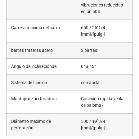
vibraciones reducidas
en un 50%
Carrera máxima del carro
650 / 25″1/4
[mm]/[pulg.]
barras traseras acero
2 barras
Ángulo de inclinaciónde
0° a 45°
Sistema de fijación
con ancla
Montaje de perforadora
Conexión rápida «cola
de paloma»
Diámetro máximo de
500 / 19″3/4
perforación
[mm]/[pulg.]