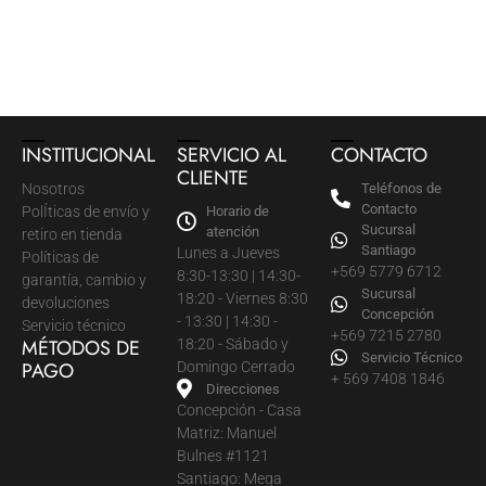
INSTITUCIONAL
SERVICIO AL
CONTACTO
CLIENTE
Nosotros
Teléfonos de
Contacto
PolÍticas de envío y
Horario de
Sucursal
atención
retiro en tienda
Santiago
Lunes a Jueves
Políticas de
+569 5779 6712
8:30-13:30 | 14:30-
garantía, cambio y
Sucursal
18:20 - Viernes 8:30
devoluciones
Concepción
- 13:30 | 14:30 -
Servicio técnico
+569 7215 2780
MÉTODOS DE
18:20 - Sábado y
Servicio Técnico
PAGO
Domingo Cerrado
+ 569 7408 1846
Direcciones
Concepción - Casa
Matriz: Manuel
Bulnes #1121
Santiago: Mega