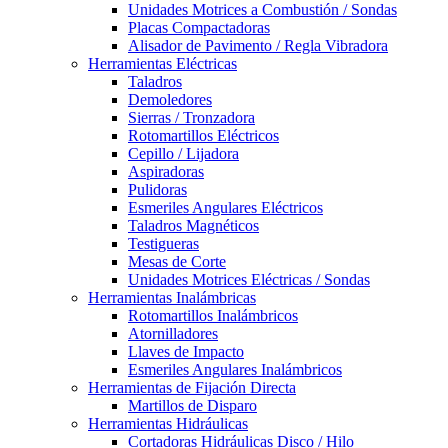
Unidades Motrices a Combustión / Sondas
Placas Compactadoras
Alisador de Pavimento / Regla Vibradora
Herramientas Eléctricas
Taladros
Demoledores
Sierras / Tronzadora
Rotomartillos Eléctricos
Cepillo / Lijadora
Aspiradoras
Pulidoras
Esmeriles Angulares Eléctricos
Taladros Magnéticos
Testigueras
Mesas de Corte
Unidades Motrices Eléctricas / Sondas
Herramientas Inalámbricas
Rotomartillos Inalámbricos
Atornilladores
Llaves de Impacto
Esmeriles Angulares Inalámbricos
Herramientas de Fijación Directa
Martillos de Disparo
Herramientas Hidráulicas
Cortadoras Hidráulicas Disco / Hilo