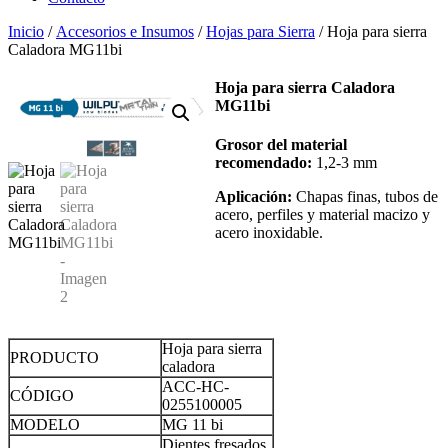
Inicio
/
Accesorios e Insumos
/
Hojas para Sierra
/ Hoja para sierra
Caladora MG11bi
Hoja para sierra Caladora
MG11bi
Grosor del material
recomendado:
1,2-3 mm
Aplicación:
Chapas finas, tubos de
acero, perfiles y material macizo y
acero inoxidable.
Hoja para sierra
PRODUCTO
caladora
ACC-HC-
CÓDIGO
0255100005
MODELO
MG 11 bi
Dientes fresados ​​