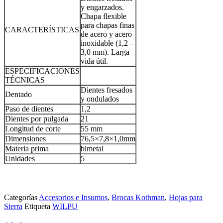
y engarzados.
Chapa flexible
para chapas finas
CARACTERÍSTICAS
de acero y acero
inoxidable (1,2 –
3,0 mm). Larga
vida útil.
ESPECIFICACIONES
TÉCNICAS
Dientes fresados ​​
Dentado
y ondulados
Paso de dientes
1,2
Dientes por pulgada
21
Longitud de corte
55 mm
Dimensiones
76,5×7,8×1,0mm
Materia prima
bimetal
Unidades
5
Categorías
Accesorios e Insumos
,
Brocas Kothman
,
Hojas para
Sierra
Etiqueta
WILPU