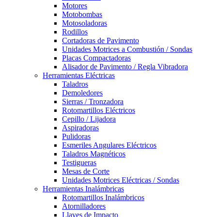
Motores
Motobombas
Motosoladoras
Rodillos
Cortadoras de Pavimento
Unidades Motrices a Combustión / Sondas
Placas Compactadoras
Alisador de Pavimento / Regla Vibradora
Herramientas Eléctricas
Taladros
Demoledores
Sierras / Tronzadora
Rotomartillos Eléctricos
Cepillo / Lijadora
Aspiradoras
Pulidoras
Esmeriles Angulares Eléctricos
Taladros Magnéticos
Testigueras
Mesas de Corte
Unidades Motrices Eléctricas / Sondas
Herramientas Inalámbricas
Rotomartillos Inalámbricos
Atornilladores
Llaves de Impacto