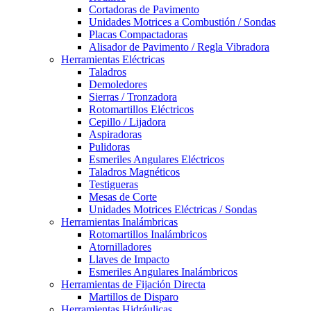
Cortadoras de Pavimento
Unidades Motrices a Combustión / Sondas
Placas Compactadoras
Alisador de Pavimento / Regla Vibradora
Herramientas Eléctricas
Taladros
Demoledores
Sierras / Tronzadora
Rotomartillos Eléctricos
Cepillo / Lijadora
Aspiradoras
Pulidoras
Esmeriles Angulares Eléctricos
Taladros Magnéticos
Testigueras
Mesas de Corte
Unidades Motrices Eléctricas / Sondas
Herramientas Inalámbricas
Rotomartillos Inalámbricos
Atornilladores
Llaves de Impacto
Esmeriles Angulares Inalámbricos
Herramientas de Fijación Directa
Martillos de Disparo
Herramientas Hidráulicas