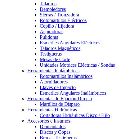
Taladros
Demoledores
Sierras / Tronzadora
Rotomartillos Eléctricos
Cepillo / Lijadora
Aspiradoras
Pulidoras
Esmeriles Angulares Eléctricos
Taladros Magnéticos
Testigueras
Mesas de Corte
Unidades Motrices Eléctricas / Sondas
Herramientas Inalámbricas
Rotomartillos Inalámbricos
Atornilladores
Llaves de Impacto
Esmeriles Angulares Inalámbricos
Herramientas de Fijación Directa
Martillos de Disparo
Herramientas Hidráulicas
Cortadoras Hidráulicas Disco / Hilo
Accesorios e Insumos
Diamantados
Discos y Copas
Brocas Testigueras