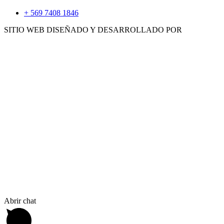
+ 569 7408 1846
SITIO WEB DISEÑADO Y DESARROLLADO POR
WWW.CONCEMARKETING.CL
HERRAMIENTAS
ACCS. E INSUMOS
GENERADORES
CALEFACTORES
Abrir chat