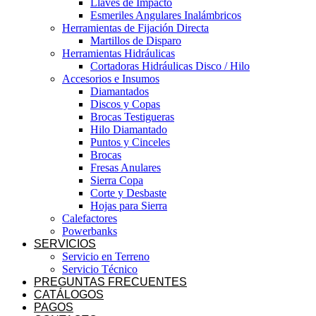
Llaves de Impacto
Esmeriles Angulares Inalámbricos
Herramientas de Fijación Directa
Martillos de Disparo
Herramientas Hidráulicas
Cortadoras Hidráulicas Disco / Hilo
Accesorios e Insumos
Diamantados
Discos y Copas
Brocas Testigueras
Hilo Diamantado
Puntos y Cinceles
Brocas
Fresas Anulares
Sierra Copa
Corte y Desbaste
Hojas para Sierra
Calefactores
Powerbanks
SERVICIOS
Servicio en Terreno
Servicio Técnico
PREGUNTAS FRECUENTES
CATÁLOGOS
PAGOS