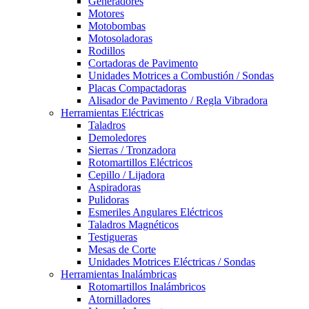
Generadores
Motores
Motobombas
Motosoladoras
Rodillos
Cortadoras de Pavimento
Unidades Motrices a Combustión / Sondas
Placas Compactadoras
Alisador de Pavimento / Regla Vibradora
Herramientas Eléctricas
Taladros
Demoledores
Sierras / Tronzadora
Rotomartillos Eléctricos
Cepillo / Lijadora
Aspiradoras
Pulidoras
Esmeriles Angulares Eléctricos
Taladros Magnéticos
Testigueras
Mesas de Corte
Unidades Motrices Eléctricas / Sondas
Herramientas Inalámbricas
Rotomartillos Inalámbricos
Atornilladores