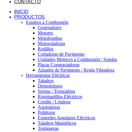
CONTACTO
INICIO
PRODUCTOS
Equipos a Combustión
Generadores
Motores
Motobombas
Motosoladoras
Rodillos
Cortadoras de Pavimento
Unidades Motrices a Combustión / Sondas
Placas Compactadoras
Alisador de Pavimento / Regla Vibradora
Herramientas Eléctricas
Taladros
Demoledores
Sierras / Tronzadora
Rotomartillos Eléctricos
Cepillo / Lijadora
Aspiradoras
Pulidoras
Esmeriles Angulares Eléctricos
Taladros Magnéticos
Testigueras