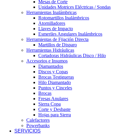
Mesas de Corte
Unidades Motrices Eléctricas / Sondas
Herramientas Inalámbricas
Rotomartillos Inalámbricos
Atornilladores
Llaves de Impacto
Esmeriles Angulares Inalámbricos
Herramientas de Fijación Directa
Martillos de Disparo
Herramientas Hidráulicas
Cortadoras Hidráulicas Disco / Hilo
Accesorios e Insumos
Diamantados
Discos y Copas
Brocas Testigueras
Hilo Diamantado
Puntos y Cinceles
Brocas
Fresas Anulares
Sierra Copa
Corte y Desbaste
Hojas para Sierra
Calefactores
Powerbanks
SERVICIOS