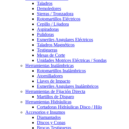
Taladros
Demoledores
Sierras / Tronzadora
Rotomartillos Eléctricos
Cepillo / Lijadora
Aspiradoras
Pulidoras
Esmeriles Angulares Eléctricos
Taladros Magnéticos
Testigueras
Mesas de Corte
Unidades Motrices Eléctricas / Sondas
Herramientas Inalámbricas
Rotomartillos Inalámbricos
Atornilladores
Llaves de Impacto
Esmeriles Angulares Inalámbricos
Herramientas de Fijación Directa
Martillos de Disparo
Herramientas Hidráulicas
Cortadoras Hidráulicas Disco / Hilo
Accesorios e Insumos
Diamantados
Discos y Copas
Brocas Testigueras