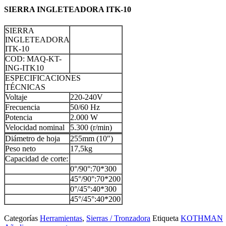
SIERRA INGLETEADORA ITK-10
SIERRA
INGLETEADORA
ITK-10
COD: MAQ-KT-
ING-ITK10
ESPECIFICACIONES
TÉCNICAS
Voltaje
220-240V
Frecuencia
50/60 Hz
Potencia
2.000 W
Velocidad nominal
5.300 (r/min)
Diámetro de hoja
255mm (10″)
Peso neto
17,5kg
Capacidad de corte:
0°/90°:70*300
45°/90°:70*200
0°/45°:40*300
45°/45°:40*200
Categorías
Herramientas
,
Sierras / Tronzadora
Etiqueta
KOTHMAN