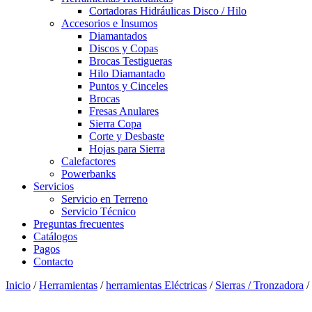
Cortadoras Hidráulicas Disco / Hilo
Accesorios e Insumos
Diamantados
Discos y Copas
Brocas Testigueras
Hilo Diamantado
Puntos y Cinceles
Brocas
Fresas Anulares
Sierra Copa
Corte y Desbaste
Hojas para Sierra
Calefactores
Powerbanks
Servicios
Servicio en Terreno
Servicio Técnico
Preguntas frecuentes
Catálogos
Pagos
Contacto
Inicio
/
Herramientas
/
herramientas Eléctricas
/
Sierras / Tronzadora
/