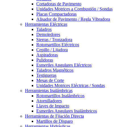
Cortadoras de Pavimento
Unidades Motrices a Combustión / Sondas
Placas Compactadoras
Alisador de Pavimento / Regla Vibradora
Herramientas Eléctricas
Taladros
Demoledores
Sierras / Tronzadora
Rotomartillos Eléctricos
Cepillo / Lijadora
Aspiradoras
Pulidoras
Esmeriles Angulares Eléctricos
Taladros Magnéticos
Testigueras
Mesas de Corte
Unidades Motrices Eléctricas / Sondas
Herramientas Inalámbricas
Rotomartillos Inalámbricos
Atornilladores
Llaves de Impacto
Esmeriles Angulares Inalámbricos
Herramientas de Fijación Directa
Martillos de Disparo
Herramientas Hidráulicas