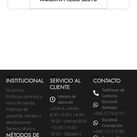
INSTITUCIONAL
SERVICIO AL
CONTACTO
CLIENTE
Nosotros
Teléfonos de
Contacto
PolÍticas de envío y
Horario de
Sucursal
atención
retiro en tienda
Santiago
Lunes a Jueves
Políticas de
+569 5779 6712
8:30-13:30 | 14:30-
garantía, cambio y
Sucursal
18:20 - Viernes 8:30
devoluciones
Concepción
- 13:30 | 14:30 -
Servicio técnico
+569 7215 2780
MÉTODOS DE
18:20 - Sábado y