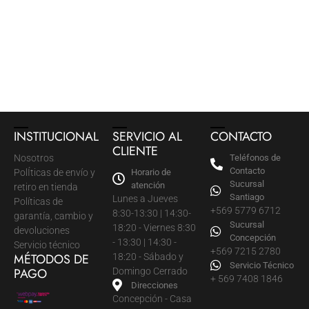
INSTITUCIONAL
SERVICIO AL
CONTACTO
CLIENTE
Nosotros
Teléfonos de
Contacto
PolÍticas de envío y
Horario de
Sucursal
atención
retiro en tienda
Santiago
Lunes a Jueves
Políticas de
+569 5779 6712
8:30-13:30 | 14:30-
garantía, cambio y
Sucursal
18:20 - Viernes 8:30
devoluciones
Concepción
- 13:30 | 14:30 -
Servicio técnico
+569 7215 2780
MÉTODOS DE
18:20 - Sábado y
Servicio Técnico
PAGO
Domingo Cerrado
+ 569 7408 1846
Direcciones
Concepción - Casa