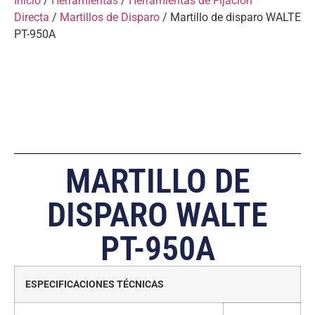
Inicio
/
Herramientas
/
Herramientas de Fijación
Directa
/
Martillos de Disparo
/ Martillo de disparo WALTE
PT-950A
MARTILLO DE
DISPARO WALTE
PT-950A
ESPECIFICACIONES TÉCNICAS