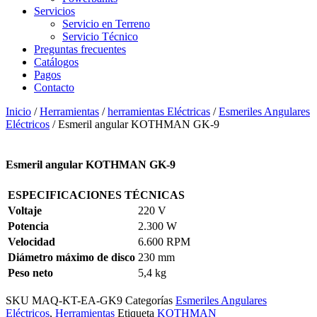
Servicios
Servicio en Terreno
Servicio Técnico
Preguntas frecuentes
Catálogos
Pagos
Contacto
Inicio
/
Herramientas
/
herramientas Eléctricas
/
Esmeriles Angulares
Eléctricos
/ Esmeril angular KOTHMAN GK-9
Esmeril angular KOTHMAN GK-9
ESPECIFICACIONES TÉCNICAS
Voltaje
220 V
Potencia
2.300 W
Velocidad
6.600 RPM
Diámetro máximo de disco
230 mm
Peso neto
5,4 kg
SKU
MAQ-KT-EA-GK9
Categorías
Esmeriles Angulares
Eléctricos
,
Herramientas
Etiqueta
KOTHMAN