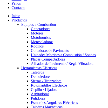
Pagos
Contacto
Inicio
Productos
Equipos a Combustión
Generadores
Motores
Motobombas
Motosoladoras
Rodillos
Cortadoras de Pavimento
Unidades Motrices a Combustión / Sondas
Placas Compactadoras
Alisador de Pavimento / Regla Vibradora
Herramientas Eléctricas
Taladros
Demoledores
Sierras / Tronzadora
Rotomartillos Eléctricos
Cepillo / Lijadora
Aspiradoras
Pulidoras
Esmeriles Angulares Eléctricos
Taladros Magnéticos