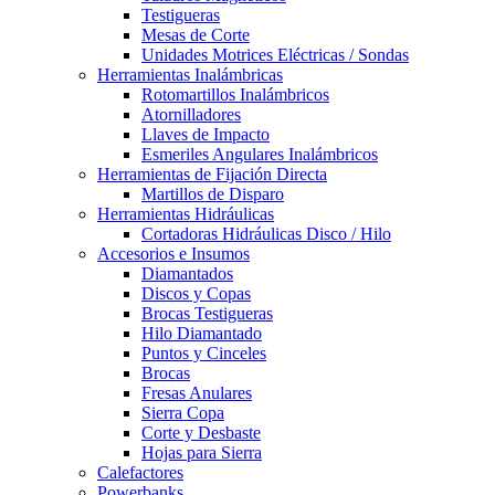
Testigueras
Mesas de Corte
Unidades Motrices Eléctricas / Sondas
Herramientas Inalámbricas
Rotomartillos Inalámbricos
Atornilladores
Llaves de Impacto
Esmeriles Angulares Inalámbricos
Herramientas de Fijación Directa
Martillos de Disparo
Herramientas Hidráulicas
Cortadoras Hidráulicas Disco / Hilo
Accesorios e Insumos
Diamantados
Discos y Copas
Brocas Testigueras
Hilo Diamantado
Puntos y Cinceles
Brocas
Fresas Anulares
Sierra Copa
Corte y Desbaste
Hojas para Sierra
Calefactores
Powerbanks