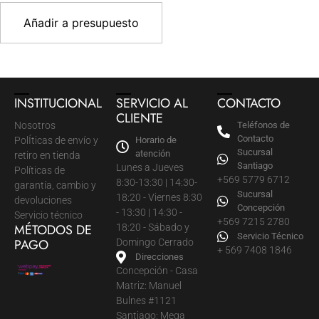
Añadir a presupuesto
INSTITUCIONAL
SERVICIO AL
CONTACTO
CLIENTE
Nosotros
Teléfonos de
Contacto
PolÍticas de envío y
Horario de
Sucursal
atención
retiro en tienda
Santiago
Lunes a Jueves
Políticas de
+569 5779 6712
8:30-13:30 | 14:30-
garantía, cambio y
Sucursal
18:20 - Viernes 8:30
devoluciones
Concepción
- 13:30 | 14:30 -
Servicio técnico
+569 7215 2780
MÉTODOS DE
18:20 - Sábado y
Servicio Técnico
PAGO
Domingo Cerrado
+ 569 7408 1846
Direcciones
Concepción - Casa
Matriz: Manuel
Bulnes #1121
Santiago: Mega