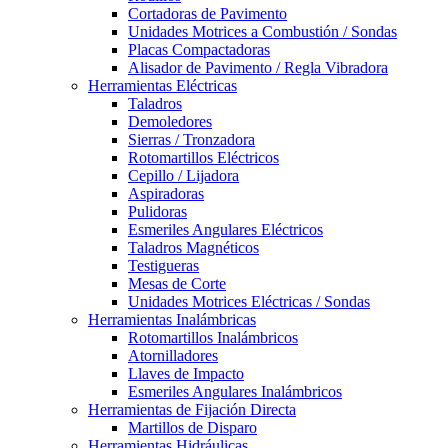
Cortadoras de Pavimento
Unidades Motrices a Combustión / Sondas
Placas Compactadoras
Alisador de Pavimento / Regla Vibradora
Herramientas Eléctricas
Taladros
Demoledores
Sierras / Tronzadora
Rotomartillos Eléctricos
Cepillo / Lijadora
Aspiradoras
Pulidoras
Esmeriles Angulares Eléctricos
Taladros Magnéticos
Testigueras
Mesas de Corte
Unidades Motrices Eléctricas / Sondas
Herramientas Inalámbricas
Rotomartillos Inalámbricos
Atornilladores
Llaves de Impacto
Esmeriles Angulares Inalámbricos
Herramientas de Fijación Directa
Martillos de Disparo
Herramientas Hidráulicas