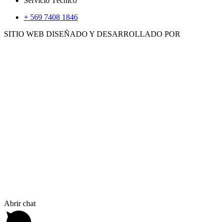
Servicio Técnico
+ 569 7408 1846
SITIO WEB DISEÑADO Y DESARROLLADO POR
WWW.CONCEMARKETING.CL
HERRAMIENTAS
ACCS. E INSUMOS
GENERADORES
CALEFACTORES
Abrir chat