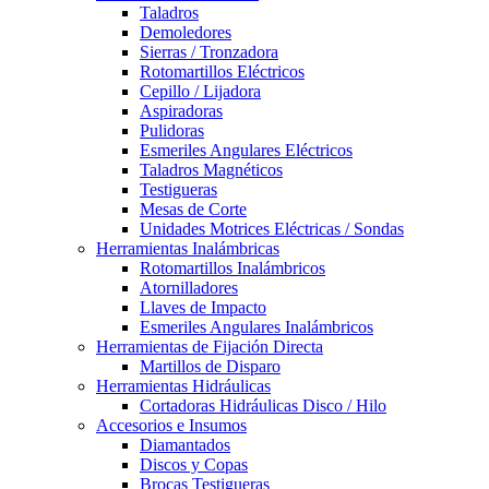
Taladros
Demoledores
Sierras / Tronzadora
Rotomartillos Eléctricos
Cepillo / Lijadora
Aspiradoras
Pulidoras
Esmeriles Angulares Eléctricos
Taladros Magnéticos
Testigueras
Mesas de Corte
Unidades Motrices Eléctricas / Sondas
Herramientas Inalámbricas
Rotomartillos Inalámbricos
Atornilladores
Llaves de Impacto
Esmeriles Angulares Inalámbricos
Herramientas de Fijación Directa
Martillos de Disparo
Herramientas Hidráulicas
Cortadoras Hidráulicas Disco / Hilo
Accesorios e Insumos
Diamantados
Discos y Copas
Brocas Testigueras