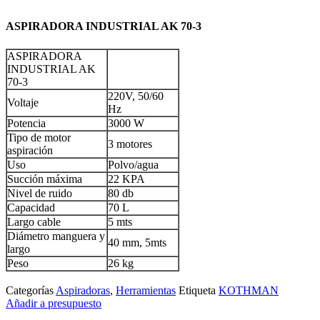
ASPIRADORA INDUSTRIAL AK 70-3
ASPIRADORA
INDUSTRIAL AK
70-3
220V, 50/60
Voltaje
Hz
Potencia
3000 W
Tipo de motor
3 motores
aspiración
Uso
Polvo/agua
Succión máxima
22 KPA
Nivel de ruido
80 db
Capacidad
70 L
Largo cable
5 mts
Diámetro manguera y
40 mm, 5mts
largo
Peso
26 kg
Categorías
Aspiradoras
,
Herramientas
Etiqueta
KOTHMAN
Añadir a presupuesto