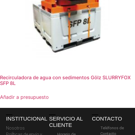
Recirculadora de agua con sedimentos Gölz SLURRYFOX
SFP 8L
Añadir a presupuesto
INSTITUCIONAL
SERVICIO AL
CONTACTO
CLIENTE
Nosotros
Teléfonos de
Contacto
PolÍticas de envío y
Horario de