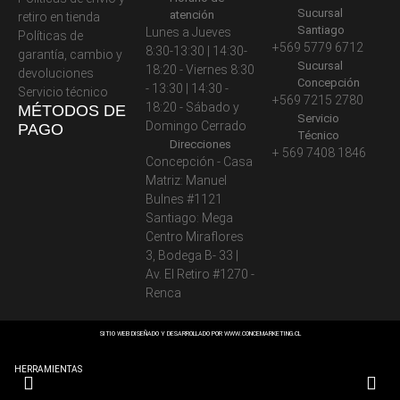
Sucursal
atención
retiro en tienda
Santiago
Lunes a Jueves
Políticas de
+569 5779 6712
8:30-13:30 | 14:30-
garantía, cambio y
Sucursal
18:20 - Viernes 8:30
devoluciones
Concepción
- 13:30 | 14:30 -
Servicio técnico
+569 7215 2780
18:20 - Sábado y
MÉTODOS DE
Servicio
Domingo Cerrado
PAGO
Técnico
Direcciones
+ 569 7408 1846
Concepción - Casa
Matriz: Manuel
Bulnes #1121
Santiago: Mega
Centro Miraflores
3, Bodega B- 33 |
Av. El Retiro #1270 -
Renca
SITIO WEB DISEÑADO Y DESARROLLADO POR
WWW.CONCEMARKETING.CL
HERRAMIENTAS
AC