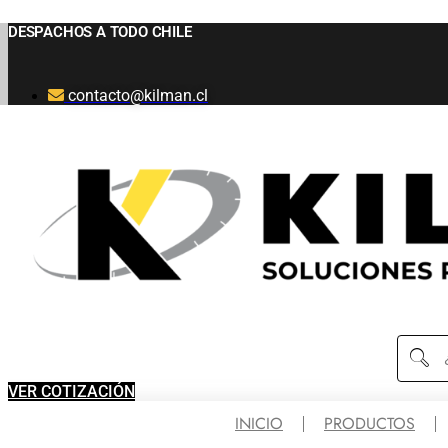
Ir
DESPACHOS A TODO CHILE
al
contenido
contacto@kilman.cl
VER COTIZACIÓN
INICIO
PRODUCTOS