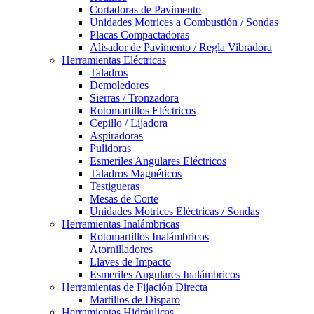
Cortadoras de Pavimento
Unidades Motrices a Combustión / Sondas
Placas Compactadoras
Alisador de Pavimento / Regla Vibradora
Herramientas Eléctricas
Taladros
Demoledores
Sierras / Tronzadora
Rotomartillos Eléctricos
Cepillo / Lijadora
Aspiradoras
Pulidoras
Esmeriles Angulares Eléctricos
Taladros Magnéticos
Testigueras
Mesas de Corte
Unidades Motrices Eléctricas / Sondas
Herramientas Inalámbricas
Rotomartillos Inalámbricos
Atornilladores
Llaves de Impacto
Esmeriles Angulares Inalámbricos
Herramientas de Fijación Directa
Martillos de Disparo
Herramientas Hidráulicas