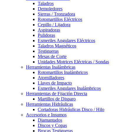
Taladros
Demoledores
Sierras / Tronzadora
Rotomartillos Eléctricos
Cepillo / Lijadora
Aspiradoras
Pulidoras
Esmeriles Angulares Eléctricos
Taladros Magnéticos
Testigueras
Mesas de Corte
Unidades Motrices Eléctricas / Sondas
Herramientas Inalámbricas
Rotomartillos Inalámbricos
Atornilladores
Llaves de Impacto
Esmeriles Angulares Inalámbricos
Herramientas de Fijación Directa
Martillos de Disparo
Herramientas Hidráulicas
Cortadoras Hidráulicas Disco / Hilo
Accesorios e Insumos
Diamantados
Discos y Copas
Brocas Testigueras