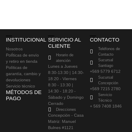
INSTITUCIONAL
SERVICIO AL
CONTACTO
CLIENTE
Nosotros
Teléfonos de
Contacto
PolÍticas de envío
Horario de
Sucursal
atención
y retiro en tienda
Santiago
Lunes a Jueves
Políticas de
+569 5779 6712
8:30-13:30 | 14:30-
garantía, cambio y
Sucursal
18:20 - Viernes
devoluciones
Concepción
8:30 - 13:30 |
Servicio técnico
+569 7215 2780
14:30 - 18:20 -
MÉTODOS DE
Servicio
Sábado y Domingo
PAGO
Técnico
Cerrado
+ 569 7408 1846
Direcciones
Concepción - Casa
Matriz: Manuel
Bulnes #1121