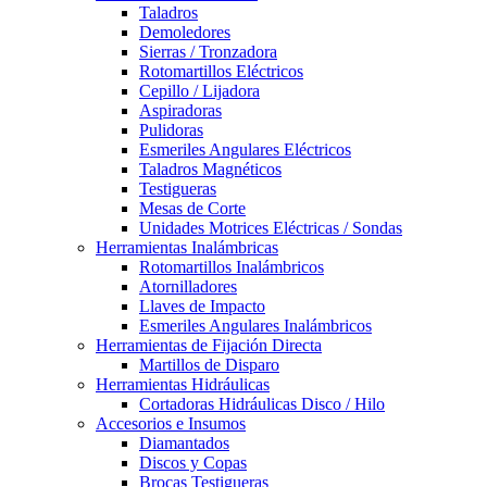
Taladros
Demoledores
Sierras / Tronzadora
Rotomartillos Eléctricos
Cepillo / Lijadora
Aspiradoras
Pulidoras
Esmeriles Angulares Eléctricos
Taladros Magnéticos
Testigueras
Mesas de Corte
Unidades Motrices Eléctricas / Sondas
Herramientas Inalámbricas
Rotomartillos Inalámbricos
Atornilladores
Llaves de Impacto
Esmeriles Angulares Inalámbricos
Herramientas de Fijación Directa
Martillos de Disparo
Herramientas Hidráulicas
Cortadoras Hidráulicas Disco / Hilo
Accesorios e Insumos
Diamantados
Discos y Copas
Brocas Testigueras