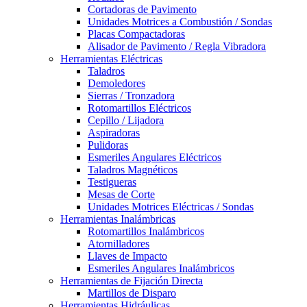
Cortadoras de Pavimento
Unidades Motrices a Combustión / Sondas
Placas Compactadoras
Alisador de Pavimento / Regla Vibradora
Herramientas Eléctricas
Taladros
Demoledores
Sierras / Tronzadora
Rotomartillos Eléctricos
Cepillo / Lijadora
Aspiradoras
Pulidoras
Esmeriles Angulares Eléctricos
Taladros Magnéticos
Testigueras
Mesas de Corte
Unidades Motrices Eléctricas / Sondas
Herramientas Inalámbricas
Rotomartillos Inalámbricos
Atornilladores
Llaves de Impacto
Esmeriles Angulares Inalámbricos
Herramientas de Fijación Directa
Martillos de Disparo
Herramientas Hidráulicas