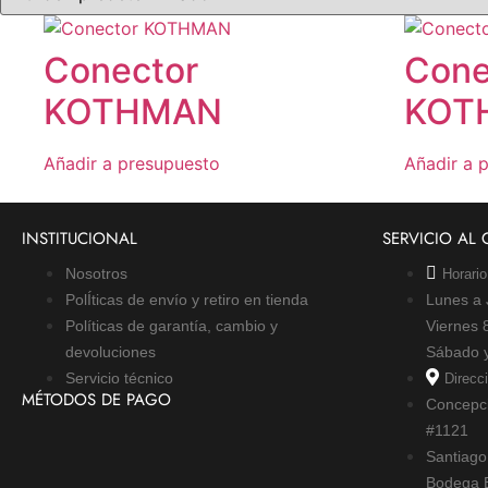
Conector
Cone
KOTHMAN
KOT
Añadir a presupuesto
Añadir a 
INSTITUCIONAL
SERVICIO AL 
Nosotros
Horario
PolÍticas de envío y retiro en tienda
Lunes a 
Políticas de garantía, cambio y
Viernes 8
devoluciones
Sábado 
Servicio técnico
Direcc
MÉTODOS DE PAGO
Concepci
#1121
Santiago
Bodega B-