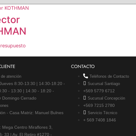
ctor
HMAN
presupuesto
CLIENTE
CONTACTO
 de atención
Teléfonos de Contacto
Jueves 8:30-13:30 | 14:30-18:20 -
Sucursal Santiago
:30 - 13:30 | 14:30 - 18:20 -
+569 5779 6712
y Domingo Cerrado
Sucursal Concepción
+569 7215 2780
iones
ón - Casa Matriz: Manuel Bulnes
Servicio Técnico
+ 569 7408 1846
: Mega Centro Miraflores 3,
 33 | Av. El Retiro #1270 -