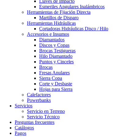
Llaves de Impacto
Esmeriles Angulares Inalámbricos
Herramientas de Fijación Directa
Martillos de Disparo
Herramientas Hidráulicas
Cortadoras Hidráulicas Disco / Hilo
Accesorios e Insumos
Diamantados
Discos y Copas
Brocas Testigueras
Hilo Diamantado
Puntos y Cinceles
Brocas
Fresas Anulares
Sierra Copa
Corte y Desbaste
Hojas para Sierra
Calefactores
Powerbanks
Servicios
Servicio en Terreno
Servicio Técnico
Preguntas frecuentes
Catálogos
Pagos