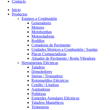
Contacto
Inicio
Productos
Equipos a Combustión
Generadores
Motores
Motobombas
Motosoladoras
Rodillos
Cortadoras de Pavimento
Unidades Motrices a Combustión / Sondas
Placas Compactadoras
Alisador de Pavimento / Regla Vibradora
Herramientas Eléctricas
Taladros
Demoledores
Sierras / Tronzadora
Rotomartillos Eléctricos
Cepillo / Lijadora
Aspiradoras
Pulidoras
Esmeriles Angulares Eléctricos
Taladros Magnéticos
Testigueras