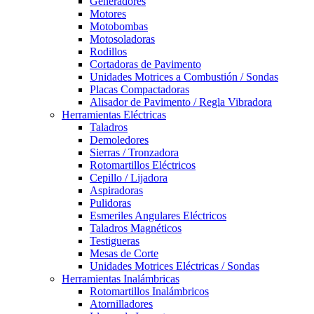
Generadores
Motores
Motobombas
Motosoladoras
Rodillos
Cortadoras de Pavimento
Unidades Motrices a Combustión / Sondas
Placas Compactadoras
Alisador de Pavimento / Regla Vibradora
Herramientas Eléctricas
Taladros
Demoledores
Sierras / Tronzadora
Rotomartillos Eléctricos
Cepillo / Lijadora
Aspiradoras
Pulidoras
Esmeriles Angulares Eléctricos
Taladros Magnéticos
Testigueras
Mesas de Corte
Unidades Motrices Eléctricas / Sondas
Herramientas Inalámbricas
Rotomartillos Inalámbricos
Atornilladores