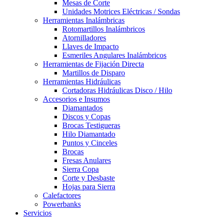
Mesas de Corte
Unidades Motrices Eléctricas / Sondas
Herramientas Inalámbricas
Rotomartillos Inalámbricos
Atornilladores
Llaves de Impacto
Esmeriles Angulares Inalámbricos
Herramientas de Fijación Directa
Martillos de Disparo
Herramientas Hidráulicas
Cortadoras Hidráulicas Disco / Hilo
Accesorios e Insumos
Diamantados
Discos y Copas
Brocas Testigueras
Hilo Diamantado
Puntos y Cinceles
Brocas
Fresas Anulares
Sierra Copa
Corte y Desbaste
Hojas para Sierra
Calefactores
Powerbanks
Servicios