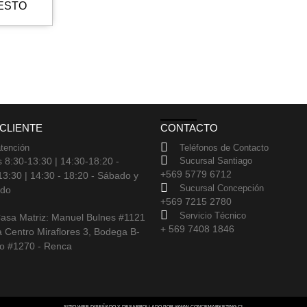
ESTO
 CLIENTE
CONTACTO
atención
Teléfonos de Contacto
 8:30-13:30 | 14:30-18:20 -
Sucursal Santiago
+569 5779 6712
13:30 | 14:30 - 18:20 - Sábado y
Sucursal Concepción
ado
+569 7215 2780
Servicio Técnico
asa Matriz: Manuel Bulnes #1121
+ 569 7408 1846
 Centro Miraflores 3, Bodega B-
iro #1270 - Renca
SITIO WEB DISEÑADO Y DESARROLLADO POR
WWW.CONCEMARKETING.CL