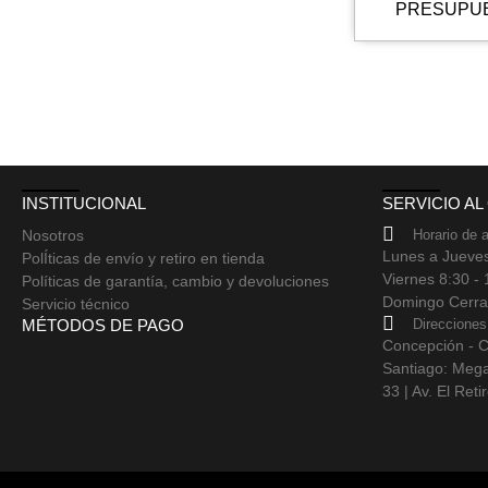
PRESUPU
INSTITUCIONAL
SERVICIO AL
Nosotros
Horario de 
Lunes a Jueves
PolÍticas de envío y retiro en tienda
Viernes 8:30 - 
Políticas de garantía, cambio y devoluciones
Domingo Cerr
Servicio técnico
MÉTODOS DE PAGO
Direcciones
Concepción - C
Santiago: Mega
33 | Av. El Ret