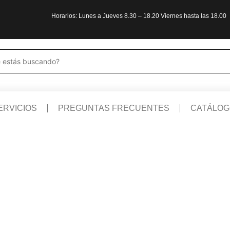
Horarios: Lunes a Jueves 8.30 – 18.20 Viernes hasta las 18.00
ERVICIOS
PREGUNTAS FRECUENTES
CATÁLOG
IENTAS
GENERADORES
CALEF