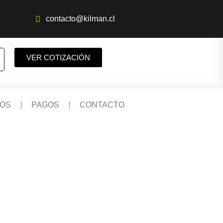
contacto@kilman.cl
VER COTIZACIÓN
OS
PAGOS
CONTACTO
ACTORES
POWERBANKS