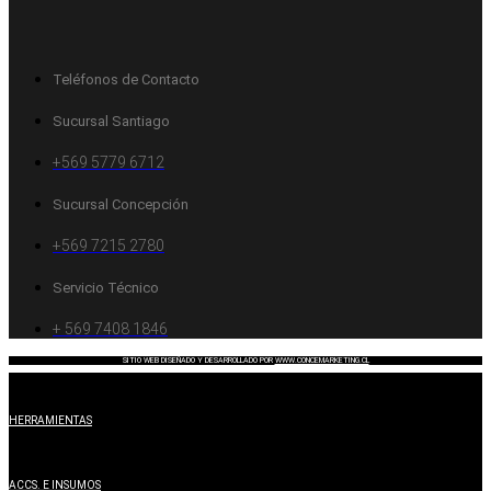
Teléfonos de Contacto
Sucursal Santiago
+569 5779 6712
Sucursal Concepción
+569 7215 2780
Servicio Técnico
+ 569 7408 1846
SITIO WEB DISEÑADO Y DESARROLLADO POR
WWW.CONCEMARKETING.CL
HERRAMIENTAS
ACCS. E INSUMOS