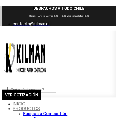
Ir
DESPACHOS A TODO CHILE
al
contenido
Horarios: Lunes a Jueves 8.30 – 18.20 Viernes hasta las 18.00
contacto@kilman.cl
VER COTIZACIÓN
INICIO
PRODUCTOS
Equipos a Combustión