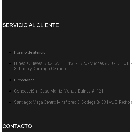
SERVICIO AL CLIENTE
Horario de atención
Lunes a Jueves 8:30-13:30 | 14:30-18:20 - Viernes 8:30 - 13:30 | 14
Sábado y Domingo Cerrado
Direcciones
Concepción - Casa Matriz: Manuel Bulnes #1121
Santiago: Mega Centro Miraflores 3, Bodega B- 33 | Av. El Retiro
CONTACTO