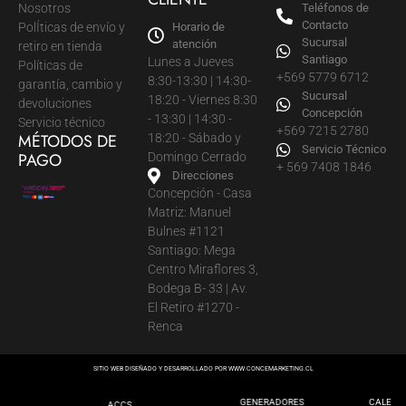
Nosotros
Teléfonos de
Contacto
PolÍticas de envío y
Horario de
Sucursal
atención
retiro en tienda
Santiago
Lunes a Jueves
Políticas de
+569 5779 6712
8:30-13:30 | 14:30-
garantía, cambio y
Sucursal
18:20 - Viernes 8:30
devoluciones
Concepción
- 13:30 | 14:30 -
Servicio técnico
+569 7215 2780
MÉTODOS DE
18:20 - Sábado y
Servicio Técnico
PAGO
Domingo Cerrado
+ 569 7408 1846
Direcciones
Concepción - Casa
Matriz: Manuel
Bulnes #1121
Santiago: Mega
Centro Miraflores 3,
Bodega B- 33 | Av.
El Retiro #1270 -
Renca
SITIO WEB DISEÑADO Y DESARROLLADO POR
WWW.CONCEMARKETING.CL
GENERADORES
CALEFA
ACCS.