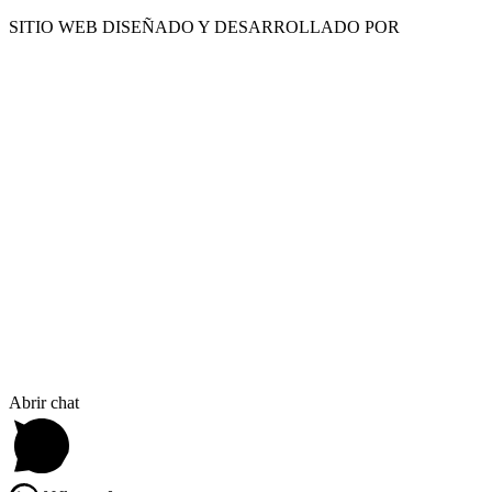
SITIO WEB DISEÑADO Y DESARROLLADO POR
WWW.CONCEMARKETING.CL
HERRAMIENTAS
ACCS. E INSUMOS
GENERADORES
CALEFACTORES
Abrir chat