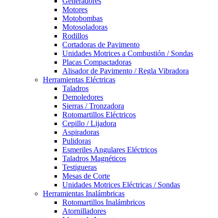
Generadores
Motores
Motobombas
Motosoladoras
Rodillos
Cortadoras de Pavimento
Unidades Motrices a Combustión / Sondas
Placas Compactadoras
Alisador de Pavimento / Regla Vibradora
Herramientas Eléctricas
Taladros
Demoledores
Sierras / Tronzadora
Rotomartillos Eléctricos
Cepillo / Lijadora
Aspiradoras
Pulidoras
Esmeriles Angulares Eléctricos
Taladros Magnéticos
Testigueras
Mesas de Corte
Unidades Motrices Eléctricas / Sondas
Herramientas Inalámbricas
Rotomartillos Inalámbricos
Atornilladores