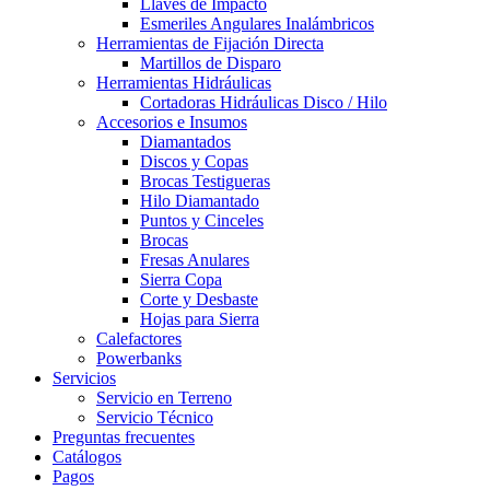
Llaves de Impacto
Esmeriles Angulares Inalámbricos
Herramientas de Fijación Directa
Martillos de Disparo
Herramientas Hidráulicas
Cortadoras Hidráulicas Disco / Hilo
Accesorios e Insumos
Diamantados
Discos y Copas
Brocas Testigueras
Hilo Diamantado
Puntos y Cinceles
Brocas
Fresas Anulares
Sierra Copa
Corte y Desbaste
Hojas para Sierra
Calefactores
Powerbanks
Servicios
Servicio en Terreno
Servicio Técnico
Preguntas frecuentes
Catálogos
Pagos