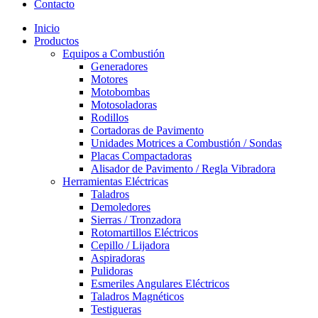
Contacto
Inicio
Productos
Equipos a Combustión
Generadores
Motores
Motobombas
Motosoladoras
Rodillos
Cortadoras de Pavimento
Unidades Motrices a Combustión / Sondas
Placas Compactadoras
Alisador de Pavimento / Regla Vibradora
Herramientas Eléctricas
Taladros
Demoledores
Sierras / Tronzadora
Rotomartillos Eléctricos
Cepillo / Lijadora
Aspiradoras
Pulidoras
Esmeriles Angulares Eléctricos
Taladros Magnéticos
Testigueras