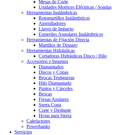
Mesas de Corte
Unidades Motrices Eléctricas / Sondas
Herramientas Inalámbricas
Rotomartillos Inalámbricos
Atornilladores
Llaves de Impacto
Esmeriles Angulares Inalámbricos
Herramientas de Fijación Directa
Martillos de Disparo
Herramientas Hidráulicas
Cortadoras Hidráulicas Disco / Hilo
Accesorios e Insumos
Diamantados
Discos y Copas
Brocas Testigueras
Hilo Diamantado
Puntos y Cinceles
Brocas
Fresas Anulares
Sierra Copa
Corte y Desbaste
Hojas para Sierra
Calefactores
Powerbanks
Servicios