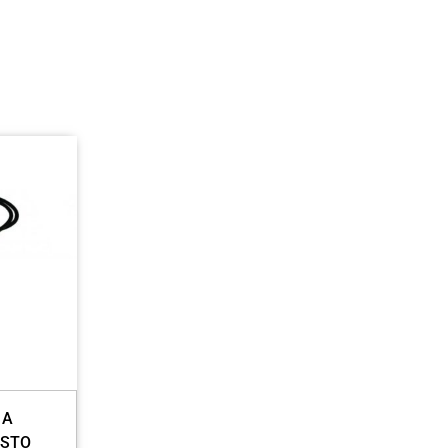
S
 A
ESTO