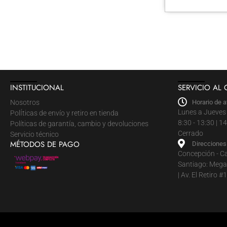
INSTITUCIONAL
SERVICIO AL 
Nosotros
Horario de a
Lunes a Jueves 
PolÍticas de envío y retiro en tienda
8:30 - 13:30 | 
Políticas de garantía, cambio y devoluciones
Cerrado
Servicio técnico
MÉTODOS DE PAGO
Direcciones
Concepción - C
Santiago: Mega 
| Av. El Retiro 