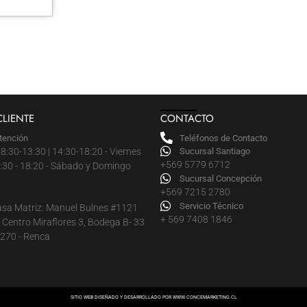
CLIENTE
CONTACTO
tención
Teléfonos de Contacto
8:30-13:30 | 14:30-18:20 - Viernes
Sucursal Santiago
+569 5779 6712
14:30 - 18:20 - Sábado y Domingo
Sucursal Concepción
+569 7215 2780
Servicio Técnico
asa Matriz: Manuel Bulnes #1121
+ 569 7408 1846
Centro Miraflores 3, Bodega B- 33
#1270 - Renca
SITIO WEB DISEÑADO Y DESARROLLADO POR
WWW.CONCEMARKETING.CL