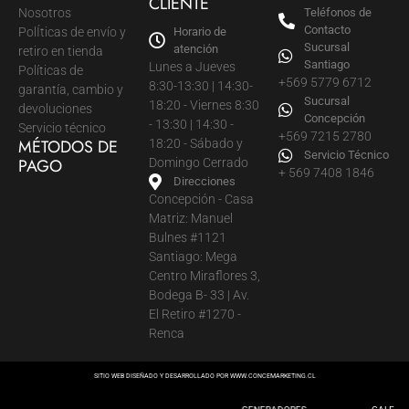
CLIENTE
Nosotros
Teléfonos de
Contacto
PolÍticas de envío y
Horario de
Sucursal
atención
retiro en tienda
Santiago
Lunes a Jueves
Políticas de
+569 5779 6712
8:30-13:30 | 14:30-
garantía, cambio y
Sucursal
18:20 - Viernes 8:30
devoluciones
Concepción
- 13:30 | 14:30 -
Servicio técnico
+569 7215 2780
MÉTODOS DE
18:20 - Sábado y
Servicio Técnico
PAGO
Domingo Cerrado
+ 569 7408 1846
Direcciones
Concepción - Casa
Matriz: Manuel
Bulnes #1121
Santiago: Mega
Centro Miraflores 3,
Bodega B- 33 | Av.
El Retiro #1270 -
Renca
SITIO WEB DISEÑADO Y DESARROLLADO POR
WWW.CONCEMARKETING.CL