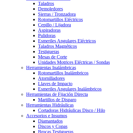
Taladros
Demoledores
Sierras / Tronzadora
Rotomartillos Eléctricos
Cepillo / Lijadora
Aspiradoras
Pulidoras
Esmeriles Angulares Eléctricos
Taladros Magnéticos
Testigueras
Mesas de Corte
Unidades Motrices Eléctricas / Sondas
Herramientas Inalámbricas
Rotomartillos Inalámbricos
Atornilladores
Llaves de Impacto
Esmeriles Angulares Inalámbricos
Herramientas de Fijación Directa
Martillos de Disparo
Herramientas Hidráulicas
Cortadoras Hidráulicas Disco / Hilo
Accesorios e Insumos
Diamantados
Discos y Copas
Brocas Testigueras