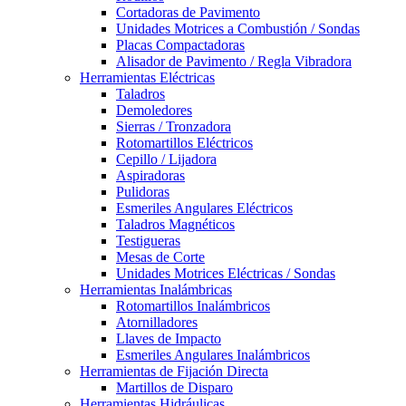
Cortadoras de Pavimento
Unidades Motrices a Combustión / Sondas
Placas Compactadoras
Alisador de Pavimento / Regla Vibradora
Herramientas Eléctricas
Taladros
Demoledores
Sierras / Tronzadora
Rotomartillos Eléctricos
Cepillo / Lijadora
Aspiradoras
Pulidoras
Esmeriles Angulares Eléctricos
Taladros Magnéticos
Testigueras
Mesas de Corte
Unidades Motrices Eléctricas / Sondas
Herramientas Inalámbricas
Rotomartillos Inalámbricos
Atornilladores
Llaves de Impacto
Esmeriles Angulares Inalámbricos
Herramientas de Fijación Directa
Martillos de Disparo
Herramientas Hidráulicas