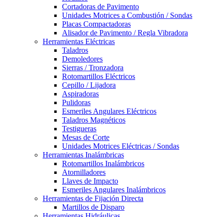
Cortadoras de Pavimento
Unidades Motrices a Combustión / Sondas
Placas Compactadoras
Alisador de Pavimento / Regla Vibradora
Herramientas Eléctricas
Taladros
Demoledores
Sierras / Tronzadora
Rotomartillos Eléctricos
Cepillo / Lijadora
Aspiradoras
Pulidoras
Esmeriles Angulares Eléctricos
Taladros Magnéticos
Testigueras
Mesas de Corte
Unidades Motrices Eléctricas / Sondas
Herramientas Inalámbricas
Rotomartillos Inalámbricos
Atornilladores
Llaves de Impacto
Esmeriles Angulares Inalámbricos
Herramientas de Fijación Directa
Martillos de Disparo
Herramientas Hidráulicas