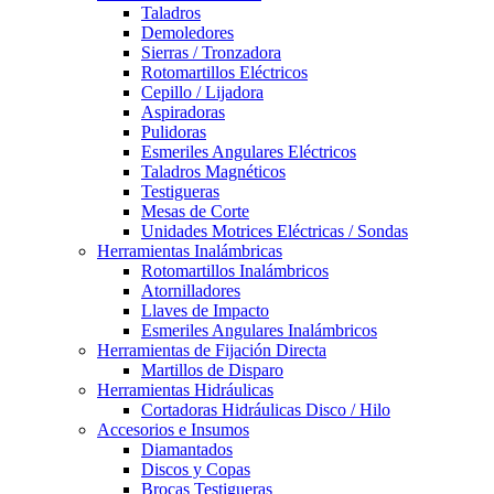
Taladros
Demoledores
Sierras / Tronzadora
Rotomartillos Eléctricos
Cepillo / Lijadora
Aspiradoras
Pulidoras
Esmeriles Angulares Eléctricos
Taladros Magnéticos
Testigueras
Mesas de Corte
Unidades Motrices Eléctricas / Sondas
Herramientas Inalámbricas
Rotomartillos Inalámbricos
Atornilladores
Llaves de Impacto
Esmeriles Angulares Inalámbricos
Herramientas de Fijación Directa
Martillos de Disparo
Herramientas Hidráulicas
Cortadoras Hidráulicas Disco / Hilo
Accesorios e Insumos
Diamantados
Discos y Copas
Brocas Testigueras