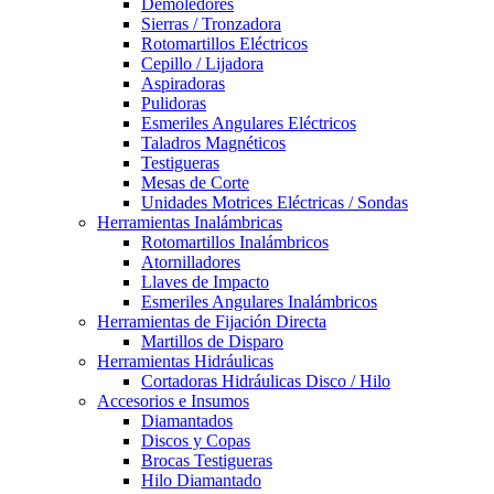
Demoledores
Sierras / Tronzadora
Rotomartillos Eléctricos
Cepillo / Lijadora
Aspiradoras
Pulidoras
Esmeriles Angulares Eléctricos
Taladros Magnéticos
Testigueras
Mesas de Corte
Unidades Motrices Eléctricas / Sondas
Herramientas Inalámbricas
Rotomartillos Inalámbricos
Atornilladores
Llaves de Impacto
Esmeriles Angulares Inalámbricos
Herramientas de Fijación Directa
Martillos de Disparo
Herramientas Hidráulicas
Cortadoras Hidráulicas Disco / Hilo
Accesorios e Insumos
Diamantados
Discos y Copas
Brocas Testigueras
Hilo Diamantado