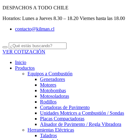
Ir
DESPACHOS A TODO CHILE
al
Horarios: Lunes a Jueves 8.30 – 18.20 Viernes hasta las 18.00
contenido
contacto@kilman.cl
VER COTIZACIÓN
Inicio
Productos
Equipos a Combustión
Generadores
Motores
Motobombas
Motosoladoras
Rodillos
Cortadoras de Pavimento
Unidades Motrices a Combustión / Sondas
Placas Compactadoras
Alisador de Pavimento / Regla Vibradora
Herramientas Eléctricas
Taladros