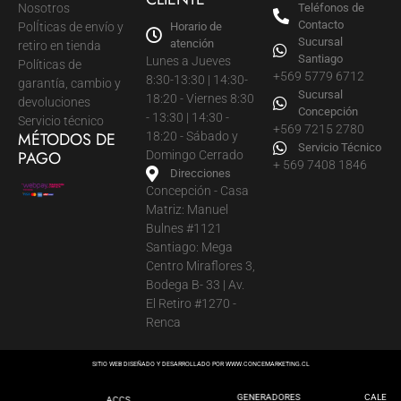
Nosotros
Teléfonos de
Contacto
PolÍticas de envío y
Horario de
Sucursal
atención
retiro en tienda
Santiago
Lunes a Jueves
Políticas de
+569 5779 6712
8:30-13:30 | 14:30-
garantía, cambio y
Sucursal
18:20 - Viernes 8:30
devoluciones
Concepción
- 13:30 | 14:30 -
Servicio técnico
+569 7215 2780
MÉTODOS DE
18:20 - Sábado y
Servicio Técnico
PAGO
Domingo Cerrado
+ 569 7408 1846
Direcciones
Concepción - Casa
Matriz: Manuel
Bulnes #1121
Santiago: Mega
Centro Miraflores 3,
Bodega B- 33 | Av.
El Retiro #1270 -
Renca
SITIO WEB DISEÑADO Y DESARROLLADO POR
WWW.CONCEMARKETING.CL
GENERADORES
CALEFA
ACCS.