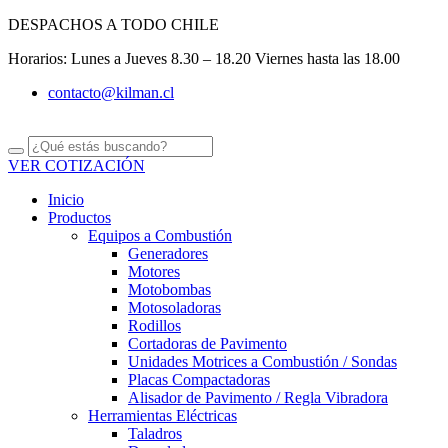
Ir
DESPACHOS A TODO CHILE
al
Horarios: Lunes a Jueves 8.30 – 18.20 Viernes hasta las 18.00
contenido
contacto@kilman.cl
VER COTIZACIÓN
Inicio
Productos
Equipos a Combustión
Generadores
Motores
Motobombas
Motosoladoras
Rodillos
Cortadoras de Pavimento
Unidades Motrices a Combustión / Sondas
Placas Compactadoras
Alisador de Pavimento / Regla Vibradora
Herramientas Eléctricas
Taladros