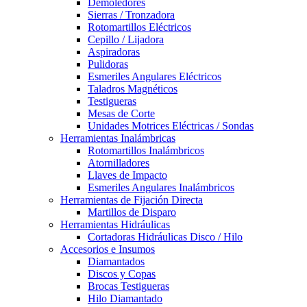
Demoledores
Sierras / Tronzadora
Rotomartillos Eléctricos
Cepillo / Lijadora
Aspiradoras
Pulidoras
Esmeriles Angulares Eléctricos
Taladros Magnéticos
Testigueras
Mesas de Corte
Unidades Motrices Eléctricas / Sondas
Herramientas Inalámbricas
Rotomartillos Inalámbricos
Atornilladores
Llaves de Impacto
Esmeriles Angulares Inalámbricos
Herramientas de Fijación Directa
Martillos de Disparo
Herramientas Hidráulicas
Cortadoras Hidráulicas Disco / Hilo
Accesorios e Insumos
Diamantados
Discos y Copas
Brocas Testigueras
Hilo Diamantado